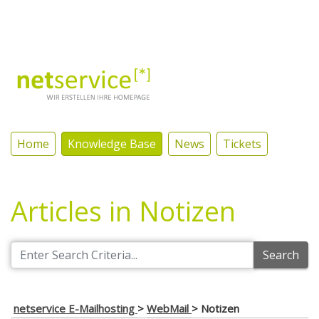
Log In
Home
Knowledge Base
News
Tickets
Articles in Notizen
Search
netservice E-Mailhosting
>
WebMail
>
Notizen