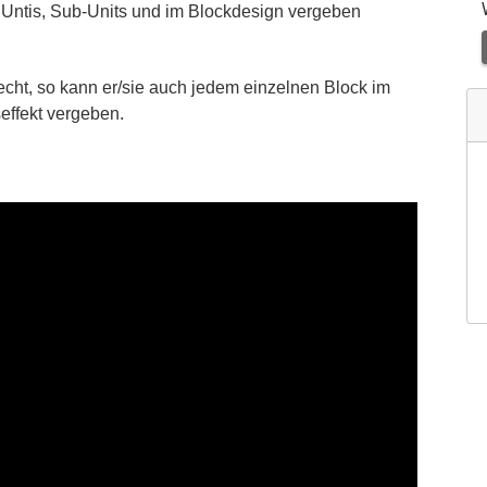
 Untis, Sub-Units und im Blockdesign vergeben
cht, so kann er/sie auch jedem einzelnen Block im
ffekt vergeben.