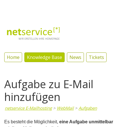
Log In
Home
Knowledge Base
News
Tickets
Aufgabe zu E-Mail
hinzufügen
netservice E-Mailhosting
>
WebMail
>
Aufgaben
Es besteht die Möglichkeit,
eine Aufgabe unmittelbar