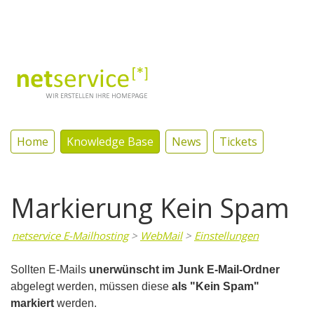
Log In
Home
Knowledge Base
News
Tickets
Markierung Kein Spam
netservice E-Mailhosting
>
WebMail
>
Einstellungen
Sollten E-Mails
unerwünscht im Junk E-Mail-Ordner
abgelegt werden, müssen diese
als "Kein Spam"
markiert
werden.