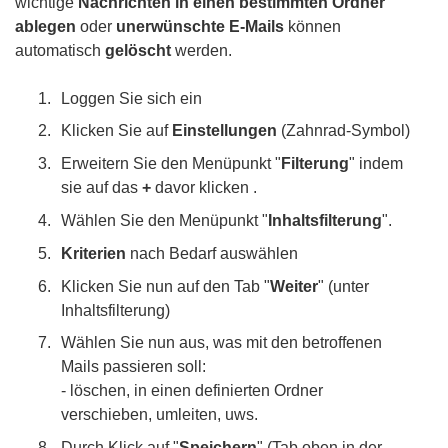
wichtige
Nachrichten in einen bestimmten Ordner
ablegen
oder
unerwünschte E-Mails
können
automatisch
gelöscht
werden.
Loggen Sie sich ein
Klicken Sie auf
Einstellungen
(Zahnrad-Symbol)
Erweitern Sie den Menüpunkt "
Filterung
" indem
sie auf das
+
davor klicken .
Wählen Sie den Menüpunkt "
Inhaltsfilterung
".
Kriterien
nach Bedarf auswählen
Klicken Sie nun auf den Tab "
Weiter
" (unter
Inhaltsfilterung)
Wählen Sie nun aus, was mit den betroffenen
Mails passieren soll:
- löschen, in einen definierten Ordner
verschieben, umleiten, uws.
Durch Klick auf "
Speichern
" (Tab oben in der