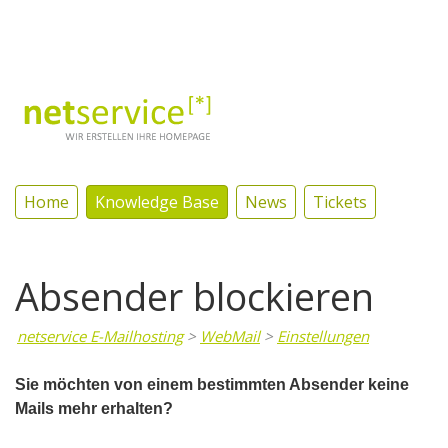
Log In
Home
Knowledge Base
News
Tickets
Absender blockieren
netservice E-Mailhosting
>
WebMail
>
Einstellungen
Sie möchten von einem bestimmten Absender keine
Mails mehr erhalten?