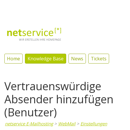
Log In
Home
Knowledge Base
News
Tickets
Vertrauenswürdige
Absender hinzufügen
(Benutzer)
netservice E-Mailhosting
>
WebMail
>
Einstellungen