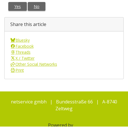
Yes
No
Share this article
Bluesky
Facebook
Threads
X / Twitter
Other Social Networks
Print
netservice gmbh | Bundesstraße 66 | A-8740
Zeltweg
Help Desk Software
Powered by
SmarterTools