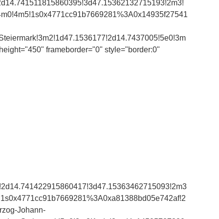
2d14.741511815860395!3d47.15362132715193!2m3!
3e6!4m0!4m5!1s0x4771cc91b7669281%3A0x14935f27541
eiermark!3m2!1d47.1536177!2d14.7437005!5e0!3m
eight="450" frameborder="0" style="border:0"
!2d14.741422915860417!3d47.15363462715093!2m3
!1m2!1s0x4771cc91b7669281%3A0xa81388bd05e742af!2
rzog-Johann-