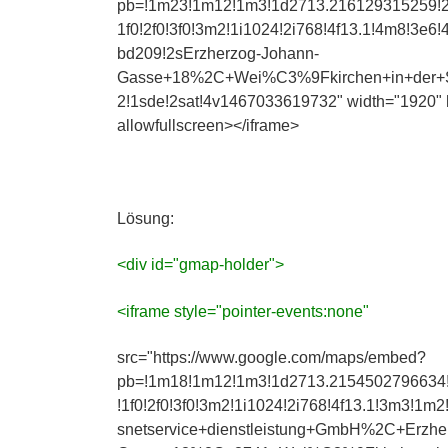
pb=!1m23!1m12!1m3!1d2713.216129315259!
1f0!2f0!3f0!3m2!1i1024!2i768!4f13.1!4m8!
bd209!2sErzherzog-Johann-
Gasse+18%2C+Wei%C3%9Fkirchen+in+der+St
2!1sde!2sat!4v1467033619732" width="1920" h
allowfullscreen></iframe>
Lösung:
<div id="gmap-holder">
<iframe style="pointer-events:none"
src="https://www.google.com/maps/embed?
pb=!1m18!1m12!1m3!1d2713.2154502796634
!1f0!2f0!3f0!3m2!1i1024!2i768!4f13.1!3m3
snetservice+dienstleistung+GmbH%2C+Erzhe