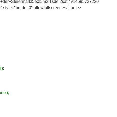
er+Steiermark!5e0!3m2!1sde!2sat!4v14595727220
 style="border:0" allowfullscreen></iframe>
');
ne');