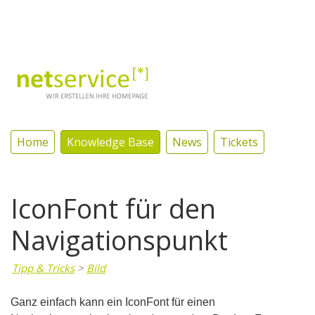
Log In
Home
Knowledge Base
News
Tickets
IconFont für den
Navigationspunkt
Tipp & Tricks
>
Bild
Ganz einfach kann ein IconFont für einen